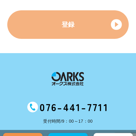
第３条＜目的＞
登録
本会は、会員等の冠婚葬祭における経済
的負担を軽減することを目的とします。
第４条＜入会の手続き＞
入会のお申込みは、当社所定の方法で必
要事項を届出の上、当社で定められた入
会金をお支払いいただきます。
076-441-7711
1.入会金は10,000円とします。
2.入会時に当社所定のクレジット決済又
受付時間/9：00～17：00
は、コンビニ決済にてお支払いいただき